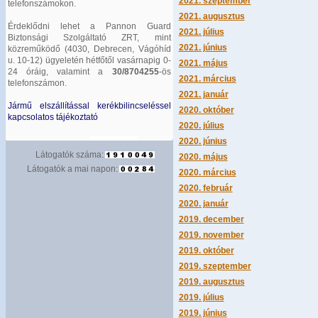
2021. szeptember
telefonszámokon.
2021. augusztus
Érdeklődni lehet a Pannon Guard
2021. július
Biztonsági Szolgáltató ZRT, mint
2021. június
közreműködő (4030, Debrecen, Vágóhíd
u. 10-12) ügyeletén hétfőtől vasárnapig 0-
2021. május
24 óráig, valamint a
30/8704255
-ös
2021. március
telefonszámon.
2021. január
Jármű elszállítással kerékbilincseléssel
2020. október
kapcsolatos tájékoztató
2020. július
2020. június
Látogatók száma:
2020. május
Látogatók a mai napon:
2020. március
2020. február
2020. január
2019. december
2019. november
2019. október
2019. szeptember
2019. augusztus
2019. július
2019. június