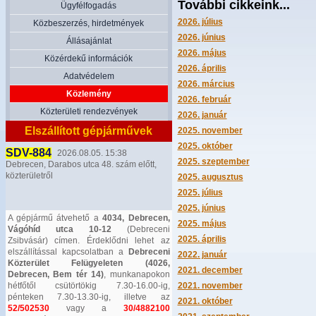
További cikkeink...
Ügyfélfogadás
2026. július
Közbeszerzés, hirdetmények
2026. június
Állásajánlat
2026. május
Közérdekű információk
2026. április
Adatvédelem
2026. március
Közlemény
2026. február
Közterületi rendezvények
2026. január
Elszállított gépjárművek
2025. november
2025. október
SDV-884
2026.08.05. 15:38
2025. szeptember
Debrecen, Darabos utca 48. szám előtt,
közterületről
2025. augusztus
2025. július
2025. június
A gépjármű átvehető a
4034, Debrecen,
2025. május
Vágóhíd utca 10-12
(Debreceni
2025. április
Zsibvásár) címen. Érdeklődni lehet az
elszállítással kapcsolatban a
Debreceni
2022. január
Közterület Felügyeleten (4026,
2021. december
Debrecen, Bem tér 14)
, munkanapokon
hétfőtől csütörtökig 7.30-16.00-ig,
2021. november
pénteken 7.30-13.30-ig, illetve az
2021. október
52/502530
vagy a
30/4882100