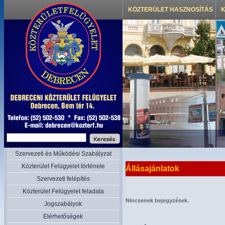
KÖZTERÜLET HASZNOSÍTÁS
K
Szervezeti és Működési Szabályzat
Közterület Felügyelet története
Állásajánlatok
Szervezeti felépítés
Közterület Felügyelet feladata
Nincsenek bejegyzések.
Jogszabályok
Elérhetőségek