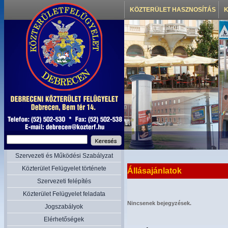
KÖZTERÜLET HASZNOSÍTÁS
K
Szervezeti és Működési Szabályzat
Közterület Felügyelet története
Állásajánlatok
Szervezeti felépítés
Közterület Felügyelet feladata
Nincsenek bejegyzések.
Jogszabályok
Elérhetőségek