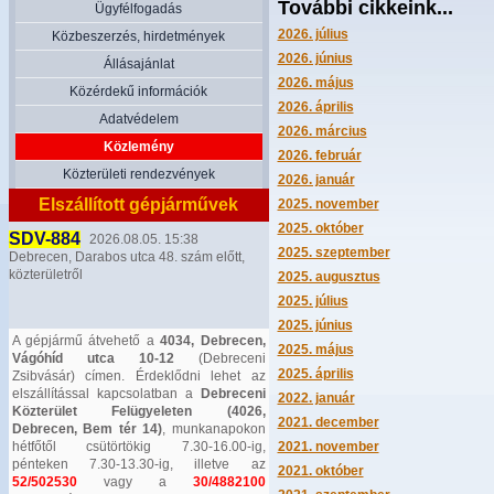
További cikkeink...
Ügyfélfogadás
2026. július
Közbeszerzés, hirdetmények
2026. június
Állásajánlat
2026. május
Közérdekű információk
2026. április
Adatvédelem
2026. március
Közlemény
2026. február
Közterületi rendezvények
2026. január
Elszállított gépjárművek
2025. november
2025. október
SDV-884
2026.08.05. 15:38
2025. szeptember
Debrecen, Darabos utca 48. szám előtt,
közterületről
2025. augusztus
2025. július
2025. június
A gépjármű átvehető a
4034, Debrecen,
2025. május
Vágóhíd utca 10-12
(Debreceni
2025. április
Zsibvásár) címen. Érdeklődni lehet az
elszállítással kapcsolatban a
Debreceni
2022. január
Közterület Felügyeleten (4026,
2021. december
Debrecen, Bem tér 14)
, munkanapokon
hétfőtől csütörtökig 7.30-16.00-ig,
2021. november
pénteken 7.30-13.30-ig, illetve az
2021. október
52/502530
vagy a
30/4882100