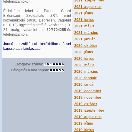
2021. szeptember
telefonszámokon.
2021. augusztus
Érdeklődni lehet a Pannon Guard
2021. július
Biztonsági Szolgáltató ZRT, mint
2021. június
közreműködő (4030, Debrecen, Vágóhíd
u. 10-12) ügyeletén hétfőtől vasárnapig 0-
2021. május
24 óráig, valamint a
30/8704255
-ös
2021. március
telefonszámon.
2021. január
Jármű elszállítással kerékbilincseléssel
2020. október
kapcsolatos tájékoztató
2020. július
2020. június
Látogatók száma:
2020. május
Látogatók a mai napon:
2020. március
2020. február
2020. január
2019. december
2019. november
2019. október
2019. szeptember
2019. augusztus
2019. július
2019. június