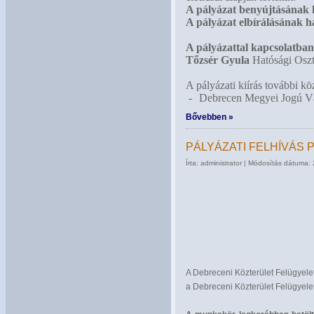
A pályázat benyújtásának h
A pályázat elbírálásának h
A pályázattal kapcsolatban 
Tőzsér Gyula
Hatósági Oszt
A pályázati kiírás további kö
-
Debrecen Megyei Jogú Vá
Bővebben »
PÁLYÁZATI FELHÍVÁS
Írta: administrator | Módosítás dátuma:
A Debreceni Közterület Felügyelet 
a Debreceni Közterület Felügyele