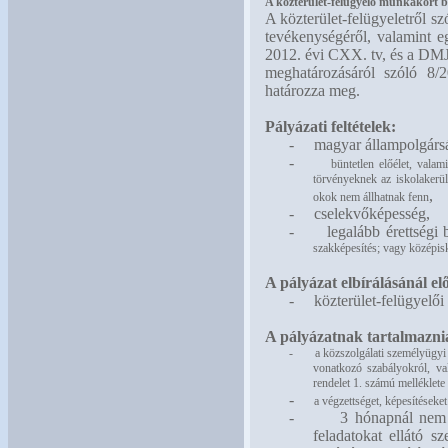
A közterület-felügyelő munkakört bet
A közterület-felügyeletről s
tevékenységéről, valamint eg
2012. évi CXX. tv, és a DMJ
meghatározásáról szóló 8/2
határozza meg.
Pályázati feltételek:
-
magyar állampolgárs
-
büntetlen előélet, vala
törvényeknek az iskolakerül
,
okok nem állhatnak fenn
-
cselekvőképesség,
-
legalább érettségi
szakképesítés; vagy középisk
A pályázat elbírálásánál elő
-
közterület-felügyelői
A pályázatnak tartalmaznia
-
a
közszolgálati személyügyi n
vonatkozó szabályokról, va
rendelet 1. számú melléklete 
-
a végzettséget, képesítéseke
-
3 hónapnál nem r
feladatokat ellátó s