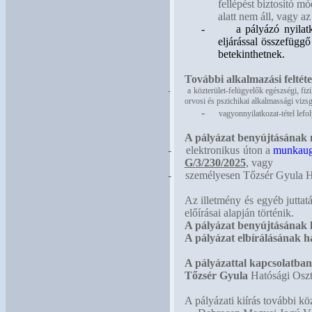
fellépést biztosító m
alatt nem áll, vagy a
-
a pályázó nyilat
eljárással összefügg
betekinthetnek.
További alkalmazási feltéte
-
a közterület-felügyelők egészségi, fiz
orvosi és pszichikai alkalmassági vizsg
-
vagyonnyilatkozat-tétel lefol
A pályázat benyújtásának
-
elektronikus úton a
munkaug
G/3/230/2025
, vagy
-
személyesen Tőzsér Gyula Ha
Az illetmény és egyéb juttat
előírásai alapján történik.
A pályázat benyújtásának h
A pályázat elbírálásának h
A pályázattal kapcsolatban 
Tőzsér Gyula
Hatósági Oszt
A pályázati kiírás további kö