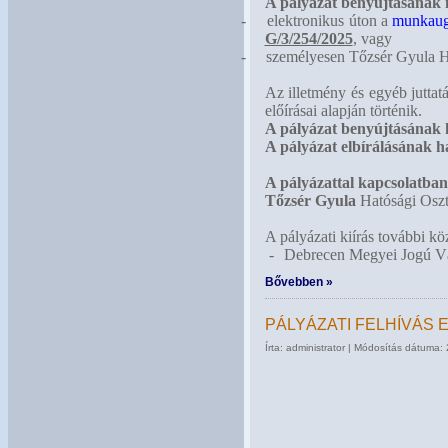
A pályázat benyújtásának
-
elektronikus úton a
munkaug
G/3/254/2025
, vagy
-
személyesen Tőzsér Gyula Ha
Az illetmény és egyéb juttat
előírásai alapján történik.
A pályázat benyújtásának h
A pályázat elbírálásának h
A pályázattal kapcsolatban 
Tőzsér Gyula
Hatósági Oszt
A pályázati kiírás további kö
-
Debrecen Megyei Jogú Vá
Bővebben »
PÁLYÁZATI FELHÍVÁS
Írta: administrator | Módosítás dátuma: