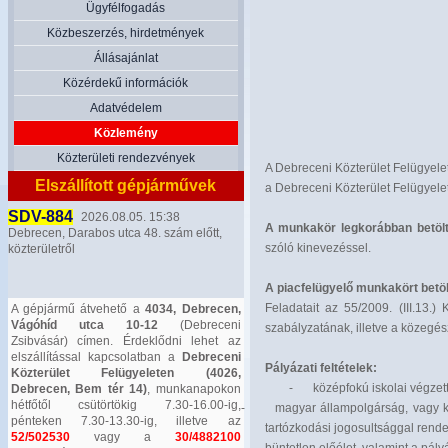
Ügyfélfogadás
Közbeszerzés, hirdetmények
Állásajánlat
Közérdekű információk
Adatvédelem
Közlemény
Közterületi rendezvények
A Debreceni Közterület Felügyelet 
Elszállított gépjárművek
a Debreceni Közterület Felügyele
SDV-884
2026.08.05. 15:38
A munkakör legkorábban betölt
Debrecen, Darabos utca 48. szám előtt,
szóló kinevezéssel.
közterületről
A piacfelügyelő munkakört betöl
Feladatait az 55/2009. (III.13.
A gépjármű átvehető a
4034, Debrecen,
Vágóhíd utca 10-12
(Debreceni
szabályzatának, illetve a közegé
Zsibvásár) címen. Érdeklődni lehet az
elszállítással kapcsolatban a
Debreceni
Pályázati feltételek:
Közterület Felügyeleten (4026,
-
középfokú iskolai végzet
Debrecen, Bem tér 14)
, munkanapokon
hétfőtől csütörtökig 7.30-16.00-ig,
-
magyar állampolgárság, vagy k
pénteken 7.30-13.30-ig, illetve az
tartózkodási jogosultsággal rend
52/502530
vagy a
30/4882100