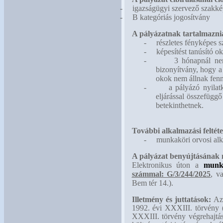
-
igazságügyi szervező szakké
-
B kategóriás jogosítvány
A pályázatnak tartalmaznia
-
részletes fényképes s
-
képesítést tanúsító ok
-
3 hónapnál nem
bizonyítvány, hogy a
okok nem állnak fenn
-
a pályázó nyilat
eljárással összefügg
betekinthetnek.
További alkalmazási feltéte
-
munkaköri orvosi alk
A pályázat benyújtásának
Elektronikus úton a
munk
számmal: G/3/244/2025
, v
Bem tér 14.).
Illetmény és juttatások:
Az
1992. évi XXXIII. törvény (
XXXIII. törvény végrehajtásá