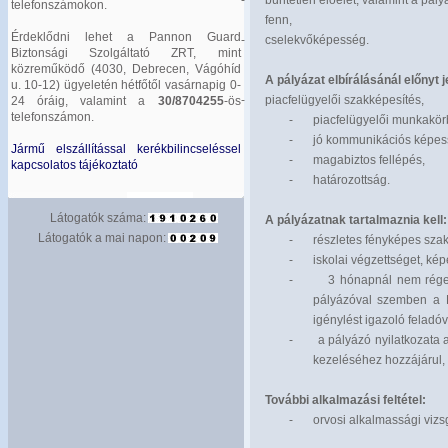
-
büntetlen előélet, valamint a pál
telefonszámokon.
fenn,
Érdeklődni lehet a Pannon Guard
-
cselekvőképesség.
Biztonsági Szolgáltató ZRT, mint
közreműködő (4030, Debrecen, Vágóhíd
A pályázat elbírálásánál előnyt j
u. 10-12) ügyeletén hétfőtől vasárnapig 0-
-
piacfelügyelői szakképesítés,
24 óráig, valamint a
30/8704255
-ös
telefonszámon.
-
piacfelügyelői munkakörb
-
jó kommunikációs képes
Jármű elszállítással kerékbilincseléssel
-
magabiztos fellépés,
kapcsolatos tájékoztató
-
határozottság.
Látogatók száma:
A pályázatnak tartalmaznia kell:
Látogatók a mai napon:
-
részletes fényképes szak
-
iskolai végzettséget, kép
-
3 hónapnál nem régebb
pályázóval szemben a K
igénylést igazoló feladó
-
a pályázó nyilatkozata 
kezeléséhez hozzájárul, 
További alkalmazási feltétel:
-
orvosi alkalmassági vizsg