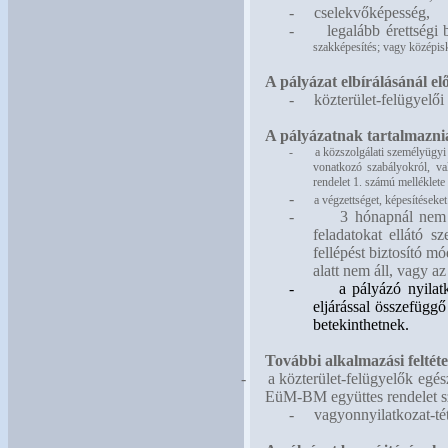
-
cselekvőképesség,
-
legalább érettségi
szakképesítés; vagy középisk
A pályázat elbírálásánál elő
-
közterület-felügyelői
A pályázatnak tartalmaznia
-
a
közszolgálati személyügyi n
vonatkozó szabályokról, va
rendelet 1. számú melléklete 
-
a végzettséget, képesítéseke
-
3 hónapnál nem r
feladatokat ellátó s
fellépést biztosító m
alatt nem áll, vagy a
-
a pályázó nyilat
eljárással összefügg
betekinthetnek.
További alkalmazási feltéte
-
a közterület-felügyelők egés
EüM-BM együttes rendelet s
-
vagyonnyilatkozat-téte