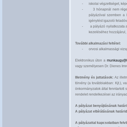
-
iskolai végzettséget, kép
-
3 hónapnál nem régebb
pályázóval szemben a K
igénylést igazoló feladó
-
a pályázó nyilatkozata 
kezeléséhez hozzájárul, 
További alkalmazási feltétel:
-
orvosi alkalmassági vizsg
Elektronikus úton a
munkaugy@ko
vagy személyesen Dr. Dienes Imre
Illetmény és juttatások:
Az illet
törvény (a továbbiakban: Kjt.), v
önkormányzatok által fenntartott 
rendelet rendelkezései az iránya
A pályázat benyújtásának határi
A pályázat elbírálásának határid
A pályázattal kapcsolatban felvil