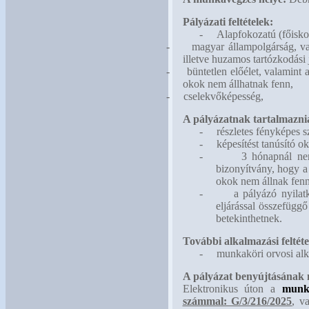
Pályázati feltételek:
-
Alapfokozatú (főiskol
-
magyar állampolgárság, va
illetve huzamos tartózkodási
-
büntetlen előélet, valamint
okok nem állhatnak fenn,
-
cselekvőképesség,
A pályázatnak tartalmaznia
-
részletes fényképes s
-
képesítést tanúsító ok
-
3 hónapnál nem
bizonyítvány, hogy a
okok nem állnak fenn
-
a pályázó nyilat
eljárással összefügg
betekinthetnek.
További alkalmazási feltéte
-
munkaköri orvosi alk
A pályázat benyújtásának
Elektronikus úton a
munk
számmal: G/3/216/2025
, v