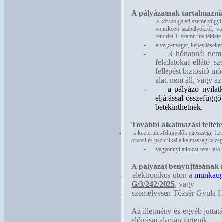
A pályázatnak tartalmaznia
-
a
közszolgálati személyügyi n
vonatkozó szabályokról, va
rendelet 1. számú melléklete 
-
a végzettséget, képesítéseke
-
3 hónapnál nem r
feladatokat ellátó s
fellépést biztosító m
alatt nem áll, vagy a
-
a pályázó nyilat
eljárással összefügg
betekinthetnek.
További alkalmazási feltéte
-
a közterület-felügyelők egészségi, fiz
orvosi és pszichikai alkalmassági vizsg
-
vagyonnyilatkozat-tétel lefol
A pályázat benyújtásának
-
elektronikus úton a
munkaug
G/3/242/2025
, vagy
-
személyesen Tőzsér Gyula Ha
Az illetmény és egyéb juttat
előírásai alapján történik.