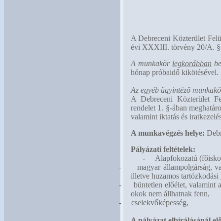
A Debreceni Közterület Felü
évi XXXIII. törvény 20/A. § 
A munkakör
legkorábban
be
hónap próbaidő kikötésével.
Az egyéb ügyintéző munkakört
A Debreceni Közterület Fel
rendelet 1. §-ában meghatároz
valamint iktatás és iratkezel
A munkavégzés helye:
Debre
Pályázati feltételek:
-
Alapfokozatú (főiskol
-
magyar állampolgárság, va
illetve huzamos tartózkodási
-
büntetlen előélet, valamint
okok nem állhatnak fenn,
-
cselekvőképesség,
A pályázat elbírálásánál elő