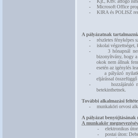
-
Kjt., Kttv. átfogó ism
-
Microsoft Office pro
-
KIRA és POLISZ rend
A pályázatnak tartalmaznia
-
részletes fényképes s
-
iskolai végzettséget, 
-
3 hónapnál nem
bizonyítvány, hogy a
okok nem állnak fenn
esetén az igénylés lea
-
a pályázó nyilat
eljárással összefüggő
-
hozzájáruló 
betekinthetnek.
További alkalmazási feltéte
-
munkaköri orvosi alk
A pályázat benyújtásának
A munkakör megnevezésével
-
elektronikus úto
-
postai úton: Deb