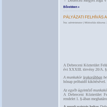
-
Debrecen Megyei Jogú Vá
Bővebben »
PÁLYÁZATI FELHÍVÁS
Írta: administrator | Módosítás dátuma:
A Debreceni Közterület Felü
évi XXXIII. törvény 20/A. § 
A munkakör
legkorábban
bet
hónap próbaidő kikötésével.
Az egyéb ügyintéző munkakört
A Debreceni Közterület Fel
rendelet 1. §-ában meghatáro
A munkavégzés helye:
Debre