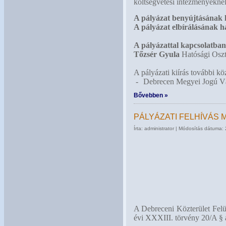
költségvetési intézményeknél
A pályázat benyújtásának h
A pályázat elbírálásának h
A pályázattal kapcsolatban 
Tőzsér Gyula
Hatósági Oszt
A pályázati kiírás további kö
-
Debrecen Megyei Jogú Vá
Bővebben »
PÁLYÁZATI FELHÍVÁS
Írta: administrator | Módosítás dátuma:
A Debreceni Közterület Felü
évi XXXIII. törvény 20/A § a