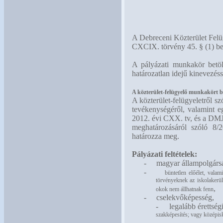
A Debreceni Közterület Felüg
CXCIX. törvény 45. § (1) b
A pályázati munkakör betö
határozatlan idejű kinevezéss
A közterület-felügyelő munkakört bet
A közterület-felügyeletről s
tevékenységéről, valamint eg
2012. évi CXX. tv, és a DMJ
meghatározásáról szóló 8/2
határozza meg.
Pályázati feltételek:
-
magyar állampolgárs
-
büntetlen előélet, vala
törvényeknek az iskolakerül
,
okok nem állhatnak fenn
-
cselekvőképesség,
-
legalább érettség
szakképesítés; vagy középisk