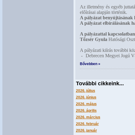
Az illetmény és egyéb juttat
előírásai alapján történik.
A pályázat benyújtásának h
A pályázat elbírálásának h
A pályázattal kapcsolatban 
Tőzsér Gyula
Hatósági Oszt
A pályázati kiírás további kö
-
Debrecen Megyei Jogú Vá
Bővebben »
További cikkeink...
2026. július
2026. június
2026. május
2026. április
2026. március
2026. február
2026. január