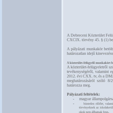
A Debreceni Közterület Felüg
CXCIX. törvény 45. § (1) b
A pályázati munkakör betöl
határozatlan idejű kinevezéss
A közterület-felügyelő munkakört bet
A közterület-felügyeletről s
tevékenységéről, valamint eg
2012. évi CXX. tv, és a DMJ
meghatározásáról szóló 8/2
határozza meg.
Pályázati feltételek:
-
magyar állampolgárs
-
büntetlen előélet, vala
törvényeknek az iskolakerül
,
okok nem állhatnak fenn