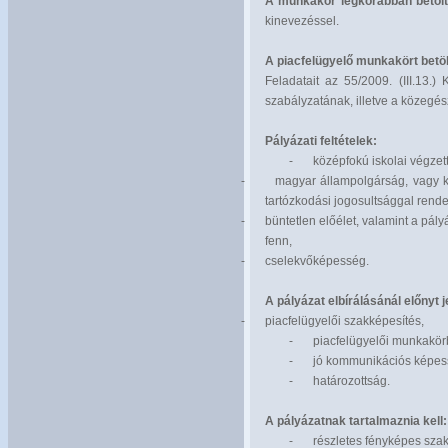
A munkakör legkorábban betölt
kinevezéssel.
A piacfelügyelő munkakört betöl
Feladatait az 55/2009. (III.13.
szabályzatának, illetve a közegé
Pályázati feltételek:
-
középfokú iskolai végzet
-
magyar állampolgárság, vagy k
tartózkodási jogosultsággal rend
-
büntetlen előélet, valamint a pál
fenn,
-
cselekvőképesség.
A pályázat elbírálásánál előnyt j
-
piacfelügyelői szakképesítés,
-
piacfelügyelői munkakörb
-
jó kommunikációs képes
-
határozottság.
A pályázatnak tartalmaznia kell:
-
részletes fényképes szak