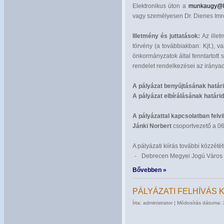
Elektronikus úton a
munkaugy@ko
vagy személyesen Dr. Dienes Imre
Illetmény és juttatások:
Az illet
törvény (a továbbiakban: Kjt.), v
önkormányzatok által fenntartott 
rendelet rendelkezései az iránya
A pályázat benyújtásának határi
A pályázat elbírálásának határid
A pályázattal kapcsolatban felvil
Jánki Norbert
csoportvezető a 0
A pályázati kiírás további közzétét
-
Debrecen Megyei Jogú Város 
Bővebben »
PÁLYÁZATI FELHÍVÁS
Írta: administrator | Módosítás dátuma: