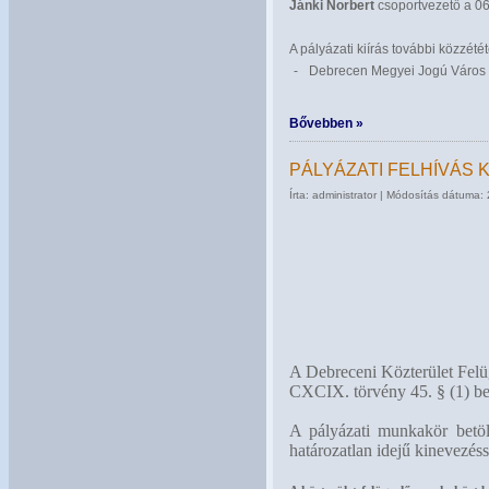
Jánki Norbert
csoportvezető a 0
A pályázati kiírás további közzétét
-
Debrecen Megyei Jogú Város 
Bővebben »
PÁLYÁZATI FELHÍVÁS
Írta: administrator | Módosítás dátuma:
A Debreceni Közterület Felüg
CXCIX. törvény 45. § (1) b
A pályázati munkakör betö
határozatlan idejű kinevezéss