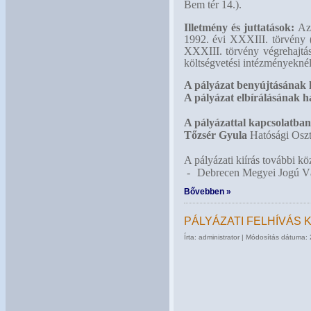
Bem tér 14.).
Illetmény és juttatások:
Az
1992. évi XXXIII. törvény (
XXXIII. törvény végrehajtásá
költségvetési intézményeknél
A pályázat benyújtásának h
A pályázat elbírálásának h
A pályázattal kapcsolatban 
Tőzsér Gyula
Hatósági Oszt
A pályázati kiírás további kö
-
Debrecen Megyei Jogú V
Bővebben »
PÁLYÁZATI FELHÍVÁS
Írta: administrator | Módosítás dátuma: