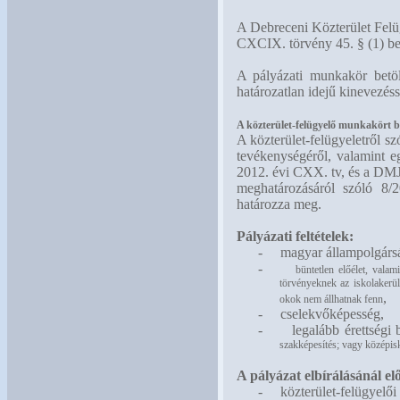
A Debreceni Közterület Felüg
CXCIX. törvény 45. § (1) b
A pályázati munkakör betö
határozatlan idejű kinevezéss
A közterület-felügyelő munkakört bet
A közterület-felügyeletről s
tevékenységéről, valamint eg
2012. évi CXX. tv, és a DMJ
meghatározásáról szóló 8/2
határozza meg.
Pályázati feltételek:
-
magyar állampolgárs
-
büntetlen előélet, vala
törvényeknek az iskolakerül
,
okok nem állhatnak fenn
-
cselekvőképesség,
-
legalább érettségi
szakképesítés; vagy középisk
A pályázat elbírálásánál elő
-
közterület-felügyelői