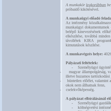
A munkakör
legkorábban
bet
próbaidő kikötésével.
A munkaügyi előadó felada
Az intézmény közalkalmazott
munkaügyi dokumentumok el
belépő kinevezésének előkés
elkészítése, továbbá minden
távollétek KIRA programba
kimutatások készítése.
A munkavégzés helye:
4026
Pályázati feltételek:
-
Személyügyi ügyintéz
-
magyar állampolgárság, va
illetve huzamos tartózkodási
-
büntetlen előélet, valamint
okok nem állhatnak fenn,
-
cselekvőképesség.
A pályázat elbírálásánál elő
-
Személyügyi gazdálk
-
költségvetési intézmé