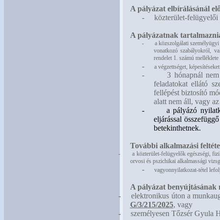
A pályázat elbírálásánál elő
-
közterület-felügyelői
A pályázatnak tartalmaznia
-
a
közszolgálati személyügyi n
vonatkozó szabályokról, va
rendelet 1. számú melléklete 
-
a végzettséget, képesítéseke
-
3 hónapnál nem r
feladatokat ellátó s
fellépést biztosító m
alatt nem áll, vagy a
-
a pályázó nyilat
eljárással összefügg
betekinthetnek.
További alkalmazási feltéte
-
a közterület-felügyelők egészségi, fiz
orvosi és pszichikai alkalmassági vizsg
-
vagyonnyilatkozat-tétel lefol
A pályázat benyújtásának
-
elektronikus úton a munkau
G/3/215/2025
, vagy
-
személyesen Tőzsér Gyula Ha