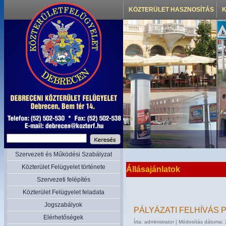
KÖZTERÜLET HASZNOSÍTÁS
K
Szervezeti és Működési Szabályzat
Közterület Felügyelet története
Állásajánlatok
Szervezeti felépítés
Közterület Felügyelet feladata
Jogszabályok
PÁLYÁZATI FELHÍVÁS
Elérhetőségek
Írta: administrator | Módosítás dátuma: