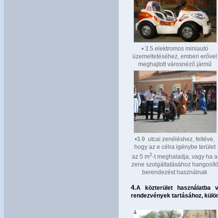
• 3.5 elektromos miniautó
üzemeltetéséhez, emberi erővel
meghajtott városnéző jármű
•3.9 utcai zenéléshez, feltéve,
hogy az e célra igénybe terület
2
az 5 m
-t meghaladja, vagy ha a
zene szolgáltatásához hangosít
berendezést használnak
4.
A közterület használatba 
rendezvények tartásához, külö