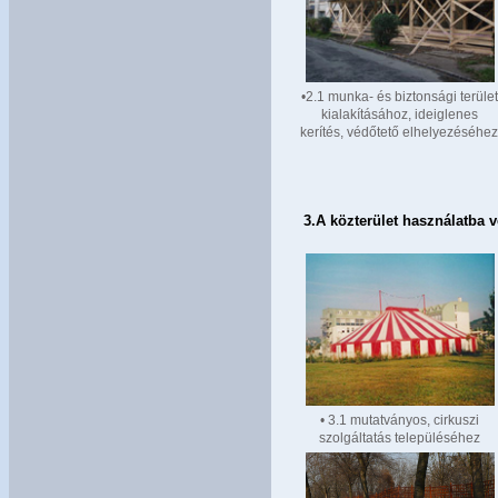
•2.1 munka- és biztonsági terület
kialakításához, ideiglenes
kerítés, védőtető elhelyezéséhe
3.
A
közterület használatba 
• 3.1 mutatványos, cirkuszi
szolgáltatás településéhez