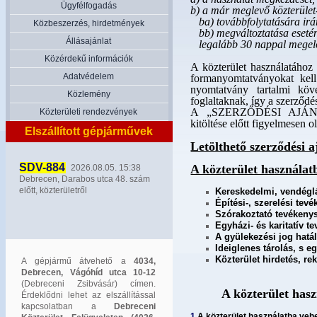
Ügyfélfogadás
b) a már meglevő közterület
ba) továbbfolytatására irán
Közbeszerzés, hirdetmények
bb) megváltoztatása esetén 
Állásajánlat
legalább 30 nappal megelőző
Közérdekű információk
A közterület használa
Adatvédelem
formanyomtatványokat kell 
nyomtatvány tartalmi köv
Közlemény
foglaltaknak, így a szerződ
A „SZERZŐDÉSI AJÁNL
Közterületi rendezvények
kitöltése előtt figyelmesen ol
Elszállított gépjárművek
Letölthető szerződési a
SDV-884
A közterület használat
2026.08.05. 15:38
Debrecen, Darabos utca 48. szám
előtt, közterületről
Kereskedelmi, vendéglá
Építési-, szerelési te
Szórakoztató tevékeny
Egyházi- és karitatív t
A gyülekezési jog hatá
Ideiglenes tárolás, s 
Közterület hirdetés, re
A gépjármű átvehető a
4034,
Debrecen, Vágóhíd utca 10-12
(Debreceni Zsibvásár) címen.
A közterület hasz
Érdeklődni lehet az elszállítással
kapcsolatban a
Debreceni
1.
A közterület használatba veh