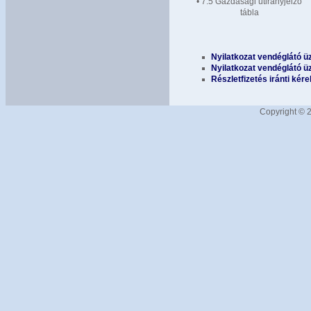
• 7.5 Gazdasági útirányjelző
tábla
Nyilatkozat vendéglátó ü
Nyilatkozat vendéglátó ü
Részletfizetés iránti kér
Copyright © 