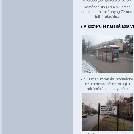
tüzelőanyag, termőföld, bútor,
2
konténer, stb.) és 4 m
-t meg
nem haladó építőanyag 72 órán
túli tárolásához
7.
A közterület használatba v
• 7.1 Utcabútoron és információs
célú berendezésen világító
reklámfelület elhelyezése