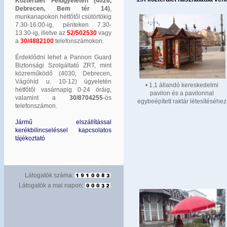
Közterület Felügyeleten (4026,
Debrecen, Bem tér 14)
,
munkanapokon hétfőtől csütörtökig
7.30-16.00-ig, pénteken 7.30-
13.30-ig, illetve az
52/502530
vagy
a
30/4882100
telefonszámokon.
Érdeklődni lehet a Pannon Guard
Biztonsági Szolgáltató ZRT, mint
közreműködő (4030, Debrecen,
Vágóhíd u. 10-12) ügyeletén
• 1.1 állandó kereskedelmi
hétfőtől vasárnapig 0-24 óráig,
pavilon és a pavilonnal
valamint a
30/8704255
-ös
egybeépített raktár létesítéséhez
telefonszámon.
Jármű elszállítással
kerékbilincseléssel kapcsolatos
tájékoztató
Látogatók száma:
Látogatók a mai napon: