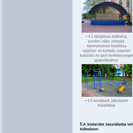
• 4.1 ideiglenes építmény,
pavilon, sátor, színpad,
berendezések felállítása
egyházi- és karitatív, valamint
kulturális és sport tevékenysége
gyakorlásához
• 4.5 kondipark, játszópark
kialakítása
5
.
A
közterület használatba veh
különösen: