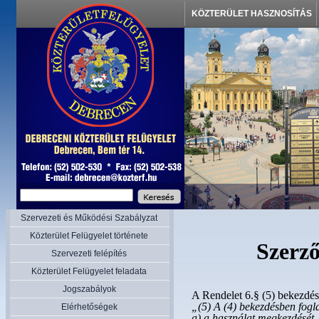
KÖZTERÜLET HASZNOSÍTÁS
Szervezeti és Működési Szabályzat
Közterület Felügyelet története
Szerző
Szervezeti felépítés
Közterület Felügyelet feladata
Jogszabályok
A Rendelet 6.§ (5) bekezdés
„
(5) A (4) bekezdésben fogla
Elérhetőségek
a) a használat megkezdését,