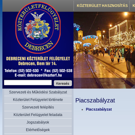
KÖZTERÜLET HASZNOSÍTÁS
K
Szervezeti és Működési Szabályzat
Piacszabályzat
Közterület Felügyelet története
Szervezeti felépítés
Piacszabályzat
Közterület Felügyelet feladata
Jogszabályok
Elérhetőségek