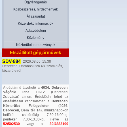
Ügyfélfogadás
Közbeszerzés, hirdetmények
Állásajánlat
Közérdekű információk
Adatvédelem
Közlemény
Közterületi rendezvények
Elszállított gépjárművek
SDV-884
2026.08.05. 15:38
Debrecen, Darabos utca 48. szám előtt,
közterületről
A gépjármű átvehető a
4034, Debrecen,
Vágóhíd utca 10-12
(Debreceni
Zsibvásár) címen. Érdeklődni lehet az
elszállítással kapcsolatban a
Debreceni
Közterület Felügyeleten (4026,
Debrecen, Bem tér 14)
, munkanapokon
hétfőtől csütörtökig 7.30-16.00-ig,
pénteken 7.30-13.30-ig, illetve az
52/502530
vagy a
30/4882100