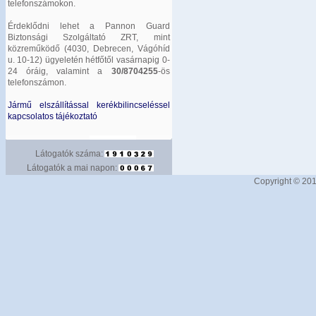
telefonszámokon.
Érdeklődni lehet a Pannon Guard
Biztonsági Szolgáltató ZRT, mint
közreműködő (4030, Debrecen, Vágóhíd
u. 10-12) ügyeletén hétfőtől vasárnapig 0-
24 óráig, valamint a
30/8704255
-ös
telefonszámon.
Jármű elszállítással kerékbilincseléssel
kapcsolatos tájékoztató
Látogatók száma:
Látogatók a mai napon:
Copyright © 201